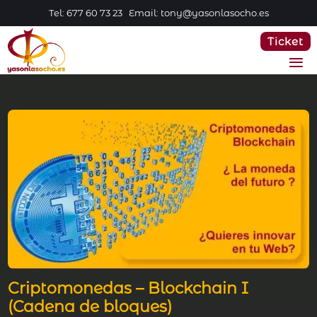
Tel: 677 60 73 23 Email: tony@yasonlasocho.es
Ticket
Criptomonedas – Blockchain I
(Cadena de bloques)