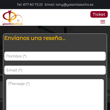
Tel: 677 60 73 23 Email: tony@yasonlasocho.es
Ticket
Envíanos una reseña…